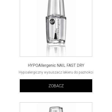
HYPOAllergenic NAIL FAST DRY
Hypoalergiczny wysuszacz lakieru do paznokci
ZOBACZ