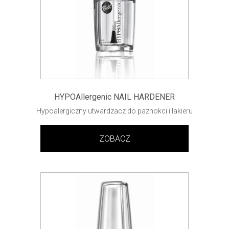
HYPOAllergenic NAIL HARDENER
Hypoalergiczny utwardzacz do paznokci i lakieru
ZOBACZ