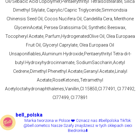
Oil/Sebacic Acid Copolymer,Pentaerythrityl Tetraisostearate, Silica
Dimethyl Silylate, Caprylic/Capric Triglyceride,Simmondsia
Chinensis Seed Oil, Cocos Nucifera Oil, Candelilla Cera, Menthone
GlycerinAcetal, Persea Gratissima Oil, Synthetic Beeswax,
Tocopheryl Acetate, Parfum,HydrogenatedOlive Oil, Olea Europaea
Fruit Oil, Glyceryl Caprylate, Olea Europaea Oil
Unsaponifiables,Aluminum Hydroxide,Pentaerythrityl Tetra-di-t-
butyl Hydroxyhydrocinnamate, SodiumSaccharin,Acetyl
Cedrene,Dimethyl Phenethyl Acetate,Geranyl Acetate,Linalyl
Acetate,RoseKetones,Tetramethyl
Acetyloctahydronaphthalenes,Vanillin,CI 15850,CI 77491, CI 77492,
CI77499, CI 77891
bell_polska
Marka tworzona w Polsce ❤️
Oznacz nas #bellpolska
TikTok:
@bell.cometics
Nasze Szafy znajdziesz w tych sklepach sieci
Biedronka⬇️