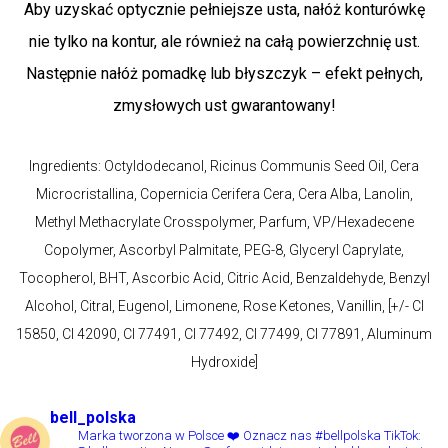
Aby uzyskać optycznie pełniejsze usta, nałóż konturówkę
nie tylko na kontur, ale również na całą powierzchnię ust.
Następnie nałóż pomadkę lub błyszczyk – efekt pełnych,
zmysłowych ust gwarantowany!
Ingredients: Octyldodecanol, Ricinus Communis Seed Oil, Cera
Microcristallina, Copernicia Cerifera Cera, Cera Alba, Lanolin,
Methyl Methacrylate Crosspolymer, Parfum, VP/Hexadecene
Copolymer, Ascorbyl Palmitate, PEG-8, Glyceryl Caprylate,
Tocopherol, BHT, Ascorbic Acid, Citric Acid, Benzaldehyde, Benzyl
Alcohol, Citral, Eugenol, Limonene, Rose Ketones, Vanillin, [+/- CI
15850, CI 42090, CI 77491, CI 77492, CI 77499, CI 77891, Aluminum
Hydroxide]
bell_polska
Marka tworzona w Polsce ❤️
Oznacz nas #bellpolska
TikTok: