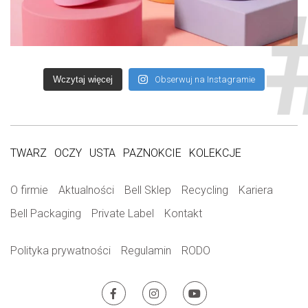
Wczytaj więcej
Obserwuj na Instagramie
TWARZ
OCZY
USTA
PAZNOKCIE
KOLEKCJE
O firmie
Aktualności
Bell Sklep
Recycling
Kariera
Bell Packaging
Private Label
Kontakt
Polityka prywatności
Regulamin
RODO