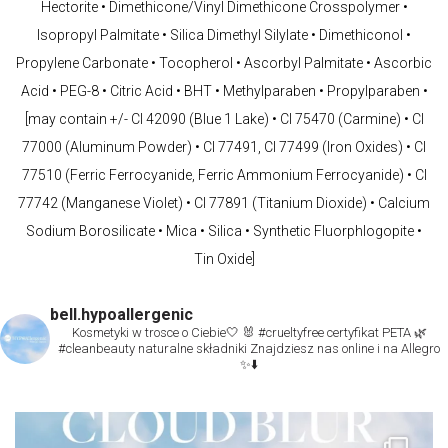
Hectorite • Dimethicone/Vinyl Dimethicone Crosspolymer •
Isopropyl Palmitate • Silica Dimethyl Silylate • Dimethiconol •
Propylene Carbonate • Tocopherol • Ascorbyl Palmitate • Ascorbic
Acid • PEG-8 • Citric Acid • BHT • Methylparaben • Propylparaben •
[may contain +/- CI 42090 (Blue 1 Lake) • CI 75470 (Carmine) • CI
77000 (Aluminum Powder) • CI 77491, CI 77499 (Iron Oxides) • CI
77510 (Ferric Ferrocyanide, Ferric Ammonium Ferrocyanide) • CI
77742 (Manganese Violet) • CI 77891 (Titanium Dioxide) • Calcium
Sodium Borosilicate • Mica • Silica • Synthetic Fluorphlogopite •
Tin Oxide]
bell.hypoallergenic
Kosmetyki w trosce o Ciebie🤍
🐰 #crueltyfree certyfikat PETA
🌿
#cleanbeauty naturalne składniki
Znajdziesz nas online i na Allegro
✨⬇️