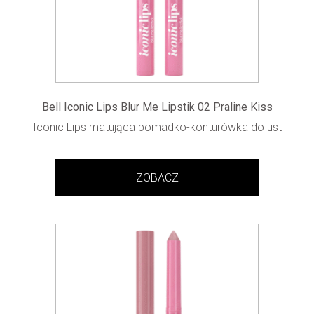
Bell Iconic Lips Blur Me Lipstik 02 Praline Kiss
Iconic Lips matująca pomadko-konturówka do ust
ZOBACZ