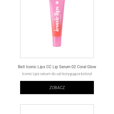
Bell Iconic Lips CC Lip Serum 02 Coral Glow
Iconic Lips serum do ust korygujące koloryt
ZOBACZ