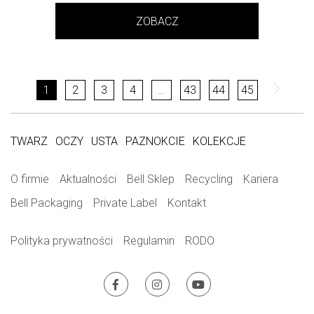
ZOBACZ
1
2
3
4
…
43
44
45
TWARZ
OCZY
USTA
PAZNOKCIE
KOLEKCJE
O firmie
Aktualności
Bell Sklep
Recycling
Kariera
Bell Packaging
Private Label
Kontakt
Polityka prywatności
Regulamin
RODO