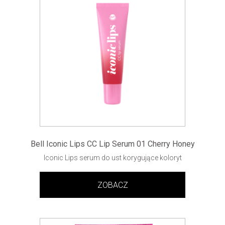
Bell Iconic Lips CC Lip Serum 01 Cherry Honey
Iconic Lips serum do ust korygujące koloryt
ZOBACZ