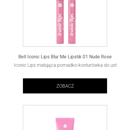
Bell Iconic Lips Blur Me Lipstik 01 Nude Rose
Iconic Lips matująca pomadko-konturówka do ust
ZOBACZ